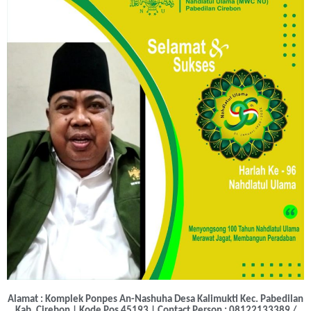
Alamat : Komplek Ponpes An-Nashuha Desa Kalimukti Kec. Pabedilan
Kab. Cirebon | Kode Pos 45193 | Contact Person : 08122133389 /